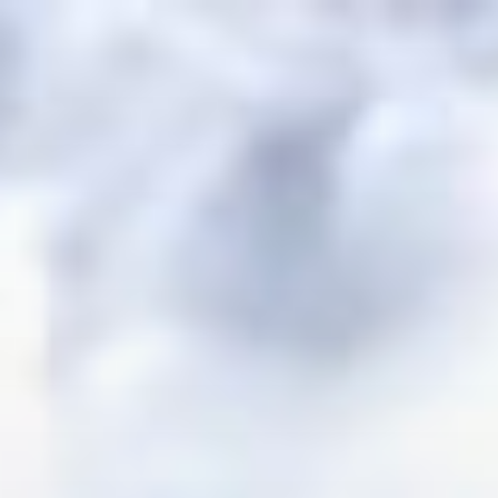
コ
ン
テ
ン
ツ
へ
ス
キ
ッ
プ